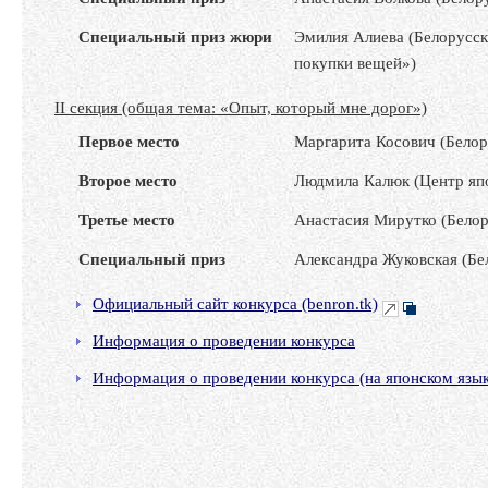
Специальный приз жюри
Эмилия Алиева (Белорусск
покупки вещей»)
II секция (общая тема: «Опыт, который мне дорог»)
Первое место
Маргарита Косович (Белор
Второе место
Людмила Калюк (Центр япо
Третье место
Анастасия Мирутко (Белор
Специальный приз
Александра Жуковская (Бе
Официальный сайт конкурса (benron.tk)
Информация о проведении конкурса
Информация о проведении конкурса (на японс