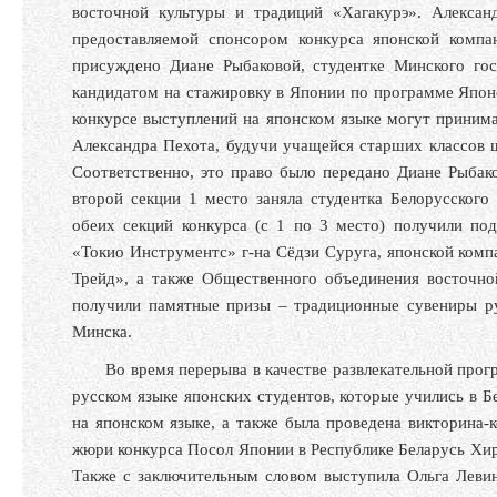
восточной культуры и традиций «Хагакурэ». Алексан
предоставляемой спонсором конкурса японской компа
присуждено Диане Рыбаковой, студентке Минского госу
кандидатом на стажировку в Японии по программе Япон
конкурсе выступлений на японском языке могут принима
Александра Пехота, будучи учащейся старших классов ш
Соответственно, это право было передано Диане Рыбак
второй секции 1 место заняла студентка Белорусского
обеих секций конкурса (с 1 по 3 место) получили по
«Токио Инструментс» г-на Сёдзи Суруга, японской ко
Трейд», а также Общественного объединения восточно
получили памятные призы – традиционные сувениры ру
Минска.
Во время перерыва в качестве развлекательной про
русском языке японских студентов, которые учились в 
на японском языке, а также была проведена викторина-
жюри конкурса Посол Японии в Республике Беларусь Хир
Также с заключительным словом выступила Ольга Левин