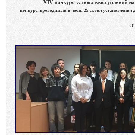
XIV конкурс устных выступлений на
конкурс, проводимый в честь 25-летия установлени
О