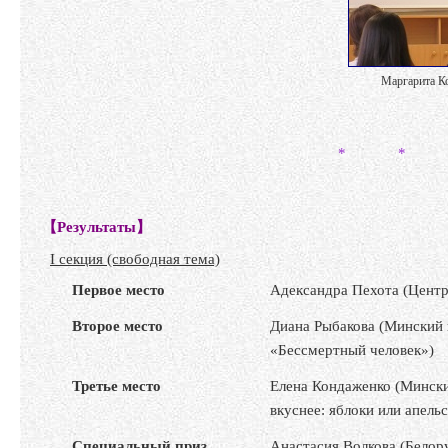
Маргарита Ко
* * 
【Результаты】
I секция (свободная тема)
Первое место
Адександра Пехота (Центр
Второе место
Диана Рыбакова (Минский 
«Бессмертный человек»)
Третье место
Елена Кондаженко (Мински
вкуснее: яблоки или апель
Специальный приз
Анастасия Волкова (Белор